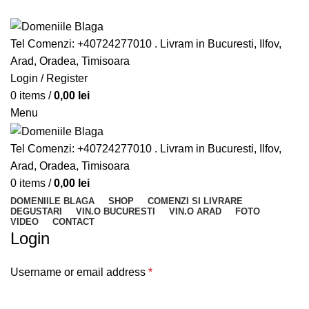
Din pasiune pentru vinurile bune
Tel Comenzi: +40724277010 . Livram in Bucuresti, Ilfov,
Arad, Oradea, Timisoara
Login / Register
0
items
/
0,00
lei
Menu
Tel Comenzi: +40724277010 . Livram in Bucuresti, Ilfov,
Arad, Oradea, Timisoara
0
items
/
0,00
lei
DOMENIILE BLAGA
SHOP
COMENZI SI LIVRARE
DEGUSTARI
VIN.O BUCURESTI
VIN.O ARAD
FOTO
VIDEO
CONTACT
Login
Username or email address
*