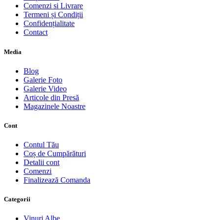
Comenzi si Livrare
Termeni și Condiții
Confidențialitate
Contact
Media
Blog
Galerie Foto
Galerie Video
Articole din Presă
Magazinele Noastre
Cont
Contul Tău
Coș de Cumpărături
Detalii cont
Comenzi
Finalizează Comanda
Categorii
Vinuri Albe