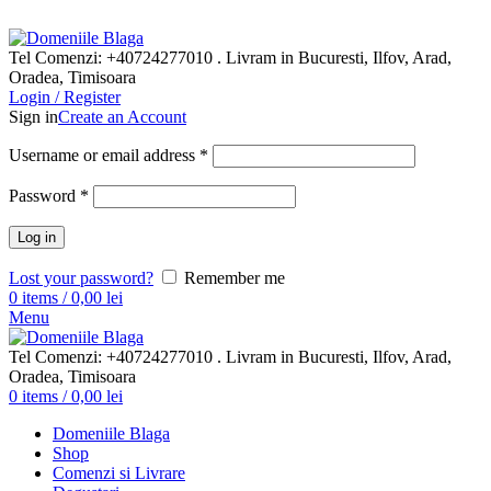
Din pasiune pentru vinurile bune
Tel Comenzi: +40724277010 . Livram in Bucuresti, Ilfov, Arad,
Oradea, Timisoara
Login / Register
Sign in
Create an Account
Username or email address
*
Password
*
Log in
Lost your password?
Remember me
0
items
/
0,00
lei
Menu
Tel Comenzi: +40724277010 . Livram in Bucuresti, Ilfov, Arad,
Oradea, Timisoara
0
items
/
0,00
lei
Domeniile Blaga
Shop
Comenzi si Livrare