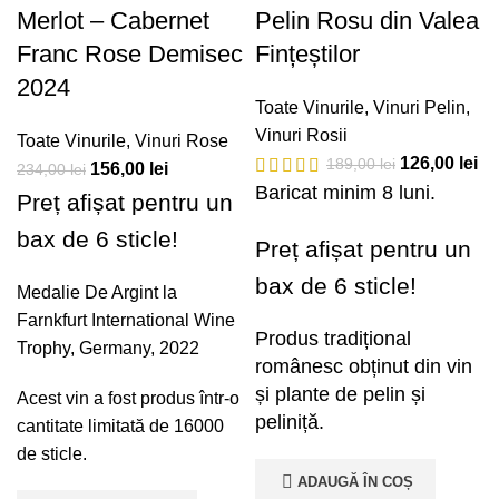
Merlot – Cabernet
Pelin Rosu din Valea
Franc Rose Demisec
Fințeștilor
2024
Toate Vinurile
,
Vinuri Pelin
,
Vinuri Rosii
Toate Vinurile
,
Vinuri Rose
126,00
lei
189,00
lei
156,00
lei
234,00
lei
Baricat minim 8 luni.
Preț afișat pentru un
bax de 6 sticle!
Preț afișat pentru un
bax de 6 sticle!
Medalie De Argint la
Farnkfurt International Wine
Produs tradițional
Trophy, Germany, 2022
românesc obținut din vin
și plante de pelin și
Acest vin a fost produs într-o
peliniță.
cantitate limitată de 16000
de sticle.
ADAUGĂ ÎN COȘ