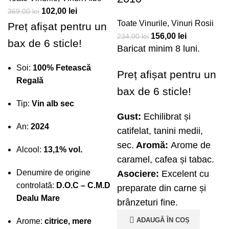
102,00
lei
369,00
lei
Toate Vinurile
,
Vinuri Rosii
Preț afișat pentru un
156,00
lei
234,00
lei
bax de 6 sticle!
Baricat minim 8 luni.
Soi:
100% Fetească
Preț afișat pentru un
Regală
bax de 6 sticle!
Tip:
Vin alb sec
Gust:
Echilibrat și
An:
2024
catifelat, tanini medii,
sec.
Aromă:
Arome de
Alcool:
13,1% vol.
caramel, cafea și tabac.
Denumire de origine
Asociere:
Excelent cu
controlată:
D.O.C – C.M.D
preparate din carne și
Dealu Mare
brânzeturi fine.
ADAUGĂ ÎN COȘ
Arome:
citrice, mere