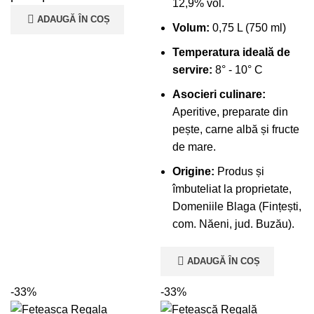
12,9% vol.
ADAUGĂ ÎN COȘ
Volum:
0,75 L (750 ml)
Temperatura ideală de
servire:
8° - 10° C
Asocieri culinare:
Aperitive, preparate din
pește, carne albă și fructe
de mare.
Origine:
Produs și
îmbuteliat la proprietate,
Domeniile Blaga (Fințești,
com. Năeni, jud. Buzău).
ADAUGĂ ÎN COȘ
-33%
-33%