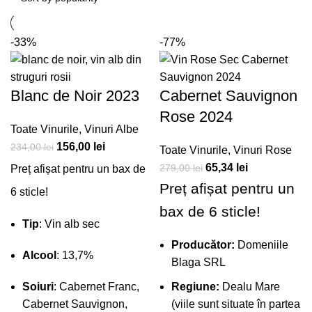
-33%
-77%
Blanc de Noir 2023
Cabernet Sauvignon
Rose 2024
Toate Vinurile
,
Vinuri Albe
156,00
lei
234,00
lei
Toate Vinurile
,
Vinuri Rose
65,34
lei
279,00
lei
Preț afișat pentru un bax de
Preț afișat pentru un
6 sticle!
bax de 6 sticle!
Tip
: Vin alb sec
Producător:
Domeniile
Alcool
: 13,7%
Blaga SRL
Soiuri
: Cabernet Franc,
Regiune:
Dealu Mare
Cabernet Sauvignon,
(viile sunt situate în partea