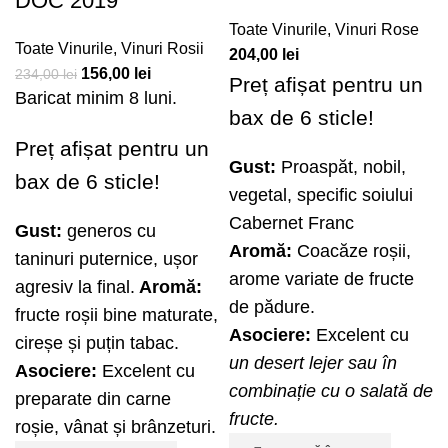
DOC 2019
Toate Vinurile
,
Vinuri Rose
Toate Vinurile
,
Vinuri Rosii
204,00
lei
156,00
lei
234,00
lei
Preț afișat pentru un
Baricat minim 8 luni.
bax de 6 sticle!
Preț afișat pentru un
Gust:
Proaspăt, nobil,
bax de 6 sticle!
vegetal, specific soiului
Cabernet Franc
Gust:
generos cu
Aromă:
Coacăze roșii,
taninuri puternice, ușor
arome variate de fructe
agresiv la final.
Aromă:
de pădure.
fructe roșii bine maturate,
Asociere:
Excelent cu
cireșe și puțin tabac.
un desert lejer sau în
Asociere:
Excelent cu
combinație cu o salată de
preparate din carne
fructe.
roșie, vânat și brânzeturi.