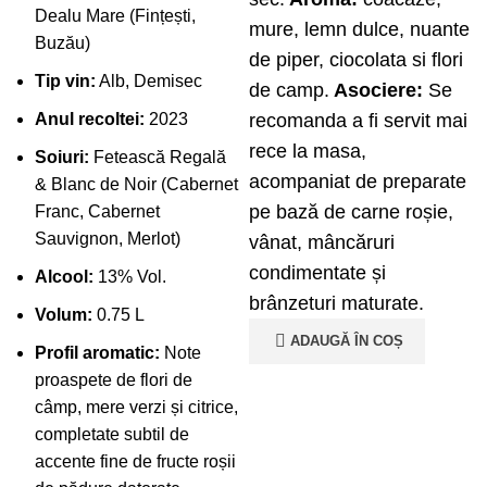
Dealu Mare (Fințești,
mure, lemn dulce, nuante
Buzău)
de piper, ciocolata si flori
Tip vin:
Alb, Demisec
de camp.
Asociere:
Se
recomanda a fi servit mai
Anul recoltei:
2023
rece la masa,
Soiuri:
Fetească Regală
acompaniat de preparate
& Blanc de Noir (Cabernet
pe bază de carne roșie,
Franc, Cabernet
Sauvignon, Merlot)
vânat, mâncăruri
condimentate și
Alcool:
13% Vol.
brânzeturi maturate.
Volum:
0.75 L
ADAUGĂ ÎN COȘ
Profil aromatic:
Note
proaspete de flori de
câmp, mere verzi și citrice,
completate subtil de
accente fine de fructe roșii