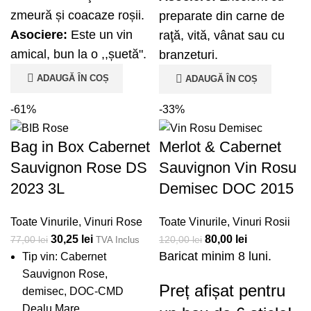
zmeură și coacaze roșii.
preparate din carne de
Asociere:
Este un vin
raţă, vită, vânat sau cu
amical, bun la o ,,șuetă".
branzeturi.
ADAUGĂ ÎN COȘ
ADAUGĂ ÎN COȘ
-61%
-33%
Bag in Box Cabernet
Merlot & Cabernet
Sauvignon Rose DS
Sauvignon Vin Rosu
2023 3L
Demisec DOC 2015
Toate Vinurile
,
Vinuri Rose
Toate Vinurile
,
Vinuri Rosii
30,25
lei
80,00
lei
77,00
lei
120,00
lei
TVA Inclus
Baricat minim 8 luni.
Tip vin: Cabernet
Sauvignon Rose,
Preț afișat pentru
demisec, DOC-CMD
Dealu Mare