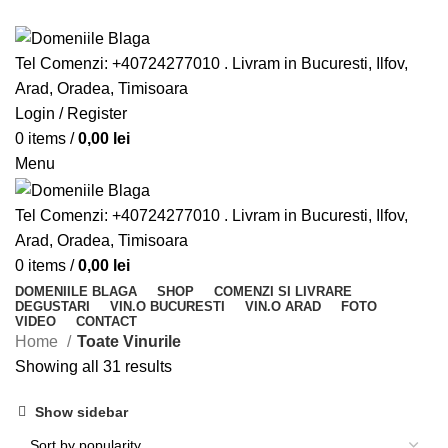
Din pasiune pentru vinurile bune
Tel Comenzi: +40724277010 . Livram in Bucuresti, Ilfov,
Arad, Oradea, Timisoara
Login / Register
0
items
/
0,00
lei
Menu
Tel Comenzi: +40724277010 . Livram in Bucuresti, Ilfov,
Arad, Oradea, Timisoara
0
items
/
0,00
lei
DOMENIILE BLAGA
SHOP
COMENZI SI LIVRARE
DEGUSTARI
VIN.O BUCURESTI
VIN.O ARAD
FOTO
VIDEO
CONTACT
Home
Toate Vinurile
Showing all 31 results
Show sidebar