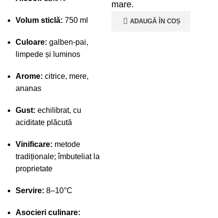
mare.
Volum sticlă:
750 ml
ADAUGĂ ÎN COȘ
Culoare:
galben-pai,
limpede și luminos
Arome:
citrice, mere,
ananas
Gust:
echilibrat, cu
aciditate plăcută
Vinificare:
metode
tradiționale; îmbuteliat la
proprietate
Servire:
8–10°C
Asocieri culinare: