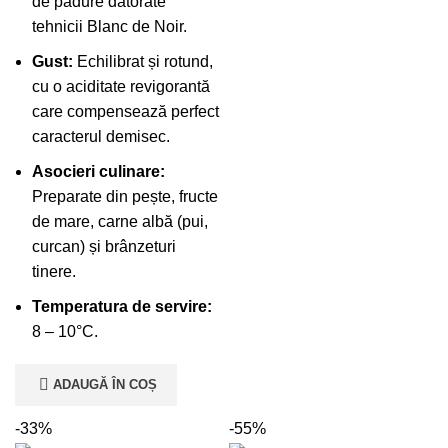
de pădure datorate
tehnicii Blanc de Noir.
Gust:
Echilibrat și rotund,
cu o aciditate revigorantă
care compensează perfect
caracterul demisec.
Asocieri culinare:
Preparate din pește, fructe
de mare, carne albă (pui,
curcan) și brânzeturi
tinere.
Temperatura de servire:
8 – 10°C.
ADAUGĂ ÎN COȘ
-33%
-55%