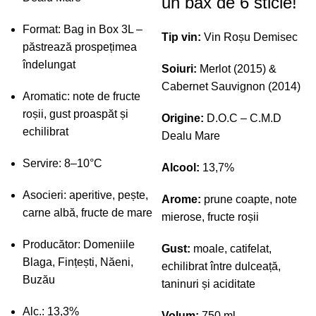
un bax de 6 sticle!
Format: Bag in Box 3L –
Tip vin:
Vin Roșu Demisec
păstrează prospețimea
îndelungat
Soiuri:
Merlot (2015) &
Cabernet Sauvignon (2014)
Aromatic: note de fructe
roșii, gust proaspăt și
Origine:
D.O.C – C.M.D
echilibrat
Dealu Mare
Servire: 8–10°C
Alcool:
13,7%
Asocieri: aperitive, pește,
Arome:
prune coapte, note
carne albă, fructe de mare
mierose, fructe roșii
Producător: Domeniile
Gust:
moale, catifelat,
Blaga, Fințești, Năeni,
echilibrat între dulceață,
Buzău
taninuri și aciditate
Alc.: 13,3%
Volum:
750 ml.