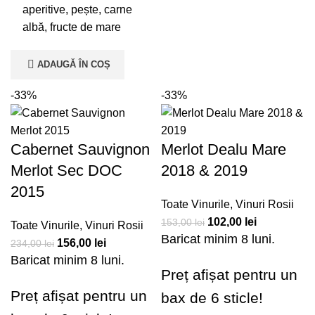
aperitive, pește, carne
albă, fructe de mare
ADAUGĂ ÎN COȘ
-33%
-33%
Cabernet Sauvignon
Merlot Dealu Mare
Merlot Sec DOC
2018 & 2019
2015
Toate Vinurile
,
Vinuri Rosii
102,00
lei
153,00
lei
Toate Vinurile
,
Vinuri Rosii
Baricat minim 8 luni.
156,00
lei
234,00
lei
Baricat minim 8 luni.
Preț afișat pentru un
Preț afișat pentru un
bax de 6 sticle!