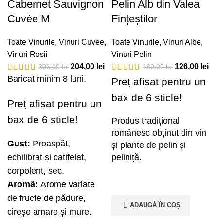
Cabernet Sauvignon
Pelin Alb din Valea
Cuvée M
Fințeștilor
Toate Vinurile
,
Vinuri Cuvee
,
Toate Vinurile
,
Vinuri Albe
,
Vinuri Rosii
Vinuri Pelin
204,00
lei
126,00
lei
306,00
lei
189,00
lei
Baricat minim 8 luni.
Preț afișat pentru un
bax de 6 sticle!
Preț afișat pentru un
bax de 6 sticle!
Produs tradițional
românesc obținut din vin
Gust:
Proaspăt,
și plante de pelin și
echilibrat și catifelat,
peliniță.
corpolent, sec.
Aromă:
Arome variate
de fructe de pădure,
ADAUGĂ ÎN COȘ
cireşe amare şi mure.