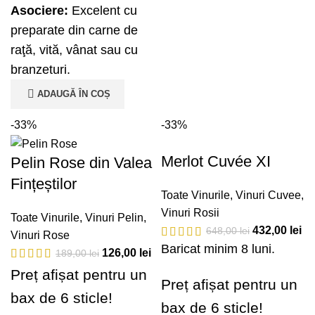
Asociere:
Excelent cu
preparate din carne de
raţă, vită, vânat sau cu
branzeturi.
ADAUGĂ ÎN COȘ
-33%
-33%
Merlot Cuvée XI
Pelin Rose din Valea
Fințeștilor
Toate Vinurile
,
Vinuri Cuvee
,
Vinuri Rosii
Toate Vinurile
,
Vinuri Pelin
,
432,00
lei
648,00
lei
Vinuri Rose
Baricat minim 8 luni.
126,00
lei
189,00
lei
Preț afișat pentru un
Preț afișat pentru un
bax de 6 sticle!
bax de 6 sticle!