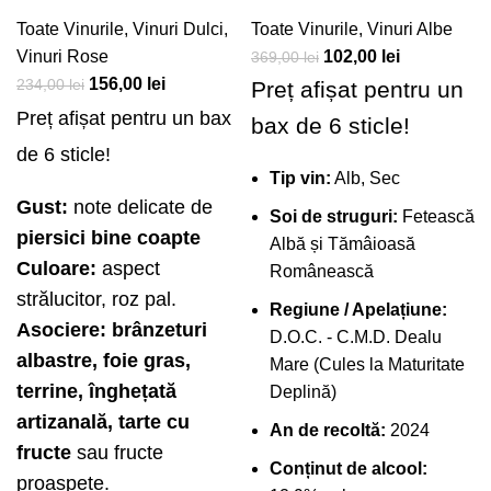
Toate Vinurile
,
Vinuri Dulci
,
Toate Vinurile
,
Vinuri Albe
Vinuri Rose
102,00
lei
369,00
lei
156,00
lei
234,00
lei
Preț afișat pentru un
Preț afișat pentru un bax
bax de 6 sticle!
de 6 sticle!
Tip vin:
Alb, Sec
Gust:
note delicate de
Soi de struguri:
Fetească
piersici bine coapte
Albă și Tămâioasă
Culoare:
aspect
Românească
strălucitor, roz pal.
Regiune / Apelațiune:
Asociere:
brânzeturi
D.O.C. - C.M.D. Dealu
albastre, foie gras,
Mare (Cules la Maturitate
terrine, înghețată
Deplină)
artizanală, tarte cu
An de recoltă:
2024
fructe
sau fructe
Conținut de alcool:
proaspete.