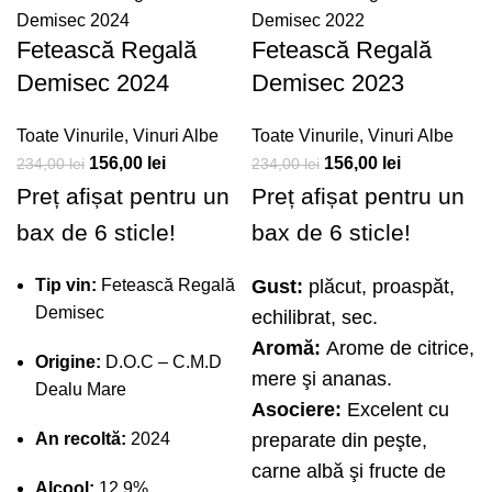
Fetească Regală
Fetească Regală
Demisec 2024
Demisec 2023
Toate Vinurile
,
Vinuri Albe
Toate Vinurile
,
Vinuri Albe
156,00
lei
156,00
lei
234,00
lei
234,00
lei
Preț afișat pentru un
Preț afișat pentru un
bax de 6 sticle!
bax de 6 sticle!
Tip vin:
Fetească Regală
Gust:
plăcut, proaspăt,
Demisec
echilibrat, sec.
Aromă:
Arome de citrice,
Origine:
D.O.C – C.M.D
mere şi ananas.
Dealu Mare
Asociere:
Excelent cu
An recoltă:
2024
preparate din peşte,
carne albă şi fructe de
Alcool:
12.9%