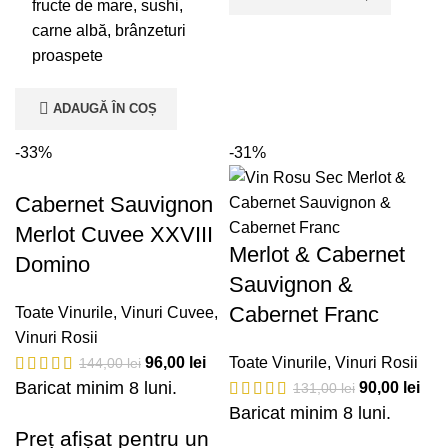
fructe de mare, sushi,
carne albă, brânzeturi
proaspete
ADAUGĂ ÎN COȘ
-33%
-31%
Cabernet Sauvignon
Merlot Cuvee XXVIII
Merlot & Cabernet
Domino
Sauvignon &
Cabernet Franc
Toate Vinurile
,
Vinuri Cuvee
,
Vinuri Rosii
96,00
lei
Toate Vinurile
,
Vinuri Rosii
144,00
lei
Baricat minim 8 luni.
90,00
lei
131,00
lei
Baricat minim 8 luni.
Preț afișat pentru un