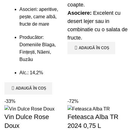
coapte.
Asocieri: aperitive,
Asociere:
Excelent cu
pește, carne albă,
desert lejer sau in
fructe de mare
combinatie cu o salata de
fructe.
Producător:
Domeniile Blaga,
ADAUGĂ ÎN COȘ
Fințești, Năeni,
Buzău
Alc.: 14,2%
ADAUGĂ ÎN COȘ
-33%
-72%
Vin Dulce Rose
Feteasca Alba TR
Doux
2024 0,75 L