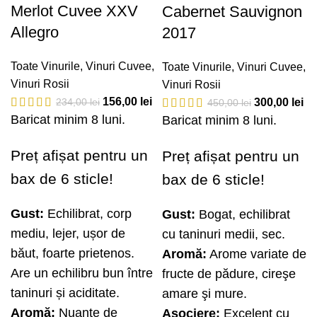
Merlot Cuvee XXV
Cabernet Sauvignon
Allegro
2017
Toate Vinurile
,
Vinuri Cuvee
,
Toate Vinurile
,
Vinuri Cuvee
,
Vinuri Rosii
Vinuri Rosii
156,00
lei
234,00
lei
300,00
lei
450,00
lei
Baricat minim 8 luni.
Baricat minim 8 luni.
Preț afișat pentru un
Preț afișat pentru un
bax de 6 sticle!
bax de 6 sticle!
Gust:
Echilibrat, corp
Gust:
Bogat, echilibrat
mediu, lejer, ușor de
cu taninuri medii, sec.
băut, foarte prietenos.
Aromă:
Arome variate de
Are un echilibru bun între
fructe de pădure, cireşe
taninuri și aciditate.
amare şi mure.
Aromă:
Nuanţe de
Asociere:
Excelent cu