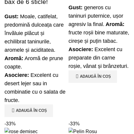
bax de 6 sticle!
Gust:
generos cu
taninuri puternice, ușor
Gust:
Moale, catifelat,
agresiv la final.
Aromă:
predomină dulceața care
fructe roșii bine maturate,
învăluie plăcut și
cireșe și puțin tabac.
echilibrat taninurile,
Asociere:
Excelent cu
aromele și aciditatea.
preparate din carne
Aromă:
Aromă de prune
roșie, vânat și brânzeturi.
coapte.
Asociere:
Excelent cu
ADAUGĂ ÎN COȘ
desert lejer sau in
combinatie cu o salata de
fructe.
ADAUGĂ ÎN COȘ
-33%
-33%