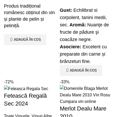
Produs tradițional
Gust:
Echilibrat si
românesc obținut din vin
corpolent, tanini medii,
și plante de pelin și
sec.
Aromă:
Nuanţe de
peliniță.
fructe de pădure şi
coacăze negre.
ADAUGĂ ÎN COȘ
Asociere:
Excelent cu
preparate din carne și
brânzeturi fine.
ADAUGĂ ÎN COȘ
-72%
-33%
Fetească Regală
Sec 2024
Merlot Dealu Mare
2010
Toate Vinurile
,
Vinuri Albe