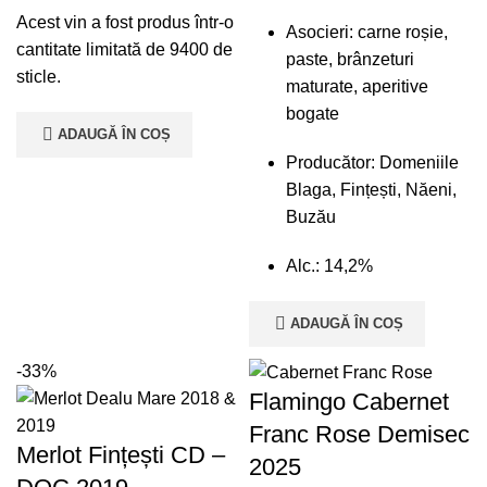
Acest vin a fost produs într-o
Asocieri: carne roșie,
cantitate limitată de 9400 de
paste, brânzeturi
sticle.
maturate, aperitive
bogate
ADAUGĂ ÎN COȘ
Producător: Domeniile
Blaga, Fințești, Năeni,
Buzău
Alc.: 14,2%
ADAUGĂ ÎN COȘ
-33%
Flamingo Cabernet
Franc Rose Demisec
Merlot Fințești CD –
2025