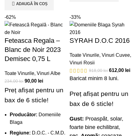
ADAUGĂ ÎN COȘ
-62%
-33%
Feteasca Regala –
SYRAH D.O.C 2016
Blanc de Noir 2023
Toate Vinurile
,
Vinuri Cuvee
,
Demisec 0,75 L
Vinuri Rosii
612,00
lei
918,00
lei
Toate Vinurile
,
Vinuri Albe
Baricat minim 8 luni.
90,00
lei
234,00
lei
Preț afișat pentru un
Preț afișat pentru un
bax de 6 sticle!
bax de 6 sticle!
Producător:
Domeniile
Gust:
Proaspăt, solar,
Blaga
foarte bine echilibrat,
Regiune:
D.O.C. - C.M.D.
sec.
Aromă:
coacaze,