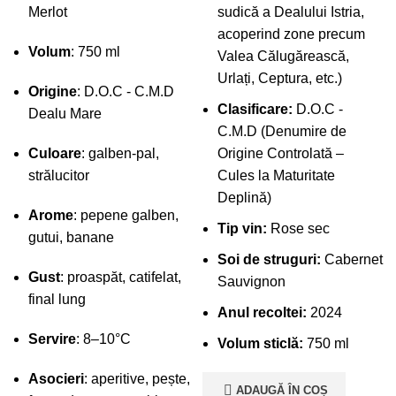
Merlot
sudică a Dealului Istria,
acoperind zone precum
Volum
: 750 ml
Valea Călugărească,
Urlați, Ceptura, etc.)
Origine
: D.O.C - C.M.D
Clasificare:
D.O.C -
Dealu Mare
C.M.D (Denumire de
Culoare
: galben-pal,
Origine Controlată –
strălucitor
Cules la Maturitate
Deplină)
Arome
: pepene galben,
Tip vin:
Rose sec
gutui, banane
Soi de struguri:
Cabernet
Gust
: proaspăt, catifelat,
Sauvignon
final lung
Anul recoltei:
2024
Servire
: 8–10°C
Volum sticlă:
750 ml
Asocieri
: aperitive, pește,
ADAUGĂ ÎN COȘ