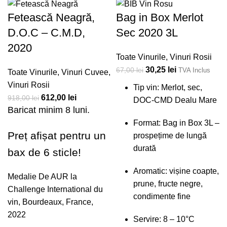
Fetească Neagră,
Bag in Box Merlot
D.O.C – C.M.D,
Sec 2020 3L
2020
Toate Vinurile
,
Vinuri Rosii
30,25
lei
67,00
lei
TVA Inclus
Toate Vinurile
,
Vinuri Cuvee
,
Vinuri Rosii
Tip vin: Merlot, sec,
612,00
lei
918,00
lei
DOC-CMD Dealu Mare
Baricat minim 8 luni.
Format: Bag in Box 3L –
Preț afișat pentru un
prospețime de lungă
durată
bax de 6 sticle!
Aromatic: vișine coapte,
Medalie De AUR la
prune, fructe negre,
Challenge International du
condimente fine
vin, Bourdeaux, France,
2022
Servire: 8 – 10°C