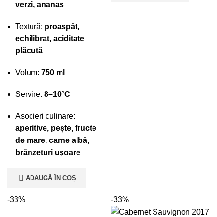
verzi, ananas
Textură:
proaspăt,
echilibrat, aciditate
plăcută
Volum:
750 ml
Servire:
8–10°C
Asocieri culinare:
aperitive, pește, fructe
de mare, carne albă,
brânzeturi ușoare
ADAUGĂ ÎN COȘ
-33%
-33%