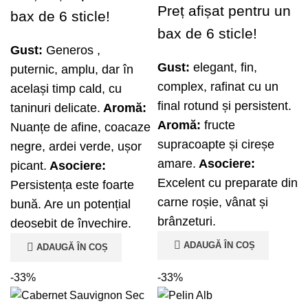
Preț afișat pentru un
bax de 6 sticle!
bax de 6 sticle!
Gust:
Generos ,
Gust:
elegant, fin,
puternic, amplu, dar în
complex, rafinat cu un
același timp cald, cu
final rotund și persistent.
taninuri delicate.
Aromă:
Aromă:
fructe
Nuanțe de afine, coacaze
supracoapte și cireșe
negre, ardei verde, ușor
amare.
Asociere:
picant.
Asociere:
Excelent cu preparate din
Persistența este foarte
carne roșie, vânat și
bună. Are un potențial
brânzeturi.
deosebit de învechire.
ADAUGĂ ÎN COȘ
ADAUGĂ ÎN COȘ
-33%
-33%