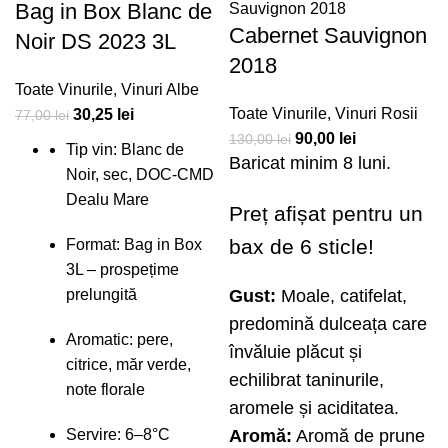
Bag in Box Blanc de
Cabernet Sauvignon
Noir DS 2023 3L
2018
Toate Vinurile
,
Vinuri Albe
Toate Vinurile
,
Vinuri Rosii
30,25
lei
77,00
lei
90,00
lei
130,00
lei
Tip vin: Blanc de
Baricat minim 8 luni.
Noir, sec, DOC-CMD
Dealu Mare
Preț afișat pentru un
bax de 6 sticle!
Format: Bag in Box
3L – prospețime
Gust:
Moale, catifelat,
prelungită
predomină dulceața care
Aromatic: pere,
învăluie plăcut și
citrice, măr verde,
echilibrat taninurile,
note florale
aromele și aciditatea.
Aromă:
Aromă de prune
Servire: 6–8°C