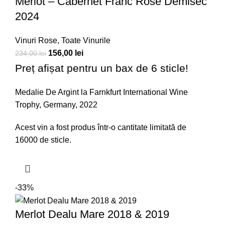
Merlot – Cabernet Franc Rose Demisec
2024
Vinuri Rose
,
Toate Vinurile
156,00
lei
234,00
lei
Preț afișat pentru un bax de 6 sticle!
Medalie De Argint la Farnkfurt International Wine
Trophy, Germany, 2022
Acest vin a fost produs într-o cantitate limitată de
16000 de sticle.
-33%
Merlot Dealu Mare 2018 & 2019