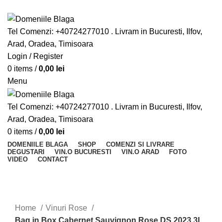
Din pasiune pentru vinurile bune
Tel Comenzi: +40724277010 . Livram in Bucuresti, Ilfov,
Arad, Oradea, Timisoara
Login / Register
0
items
/
0,00
lei
Menu
Tel Comenzi: +40724277010 . Livram in Bucuresti, Ilfov,
Arad, Oradea, Timisoara
0
items
/
0,00
lei
DOMENIILE BLAGA
SHOP
COMENZI SI LIVRARE
DEGUSTARI
VIN.O BUCURESTI
VIN.O ARAD
FOTO
VIDEO
CONTACT
-61%
Mărește
Home
Vinuri Rose
Bag in Box Cabernet Sauvignon Rose DS 2023 3L