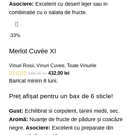
Asociere:
Excelent cu desert lejer sau in
combinatie cu o salata de fructe.
-33%
Merlot Cuvée XI
Vinuri Rosii
,
Vinuri Cuvee
,
Toate Vinurile
432,00
lei
648,00
lei
Baricat minim 8 luni.
Preț afișat pentru un bax de 6 sticle!
Gust:
Echilibrat si corpolent, tanini medii, sec.
Aromă:
Nuanţe de fructe de pădure şi coacăze
negre.
Asociere:
Excelent cu preparate din