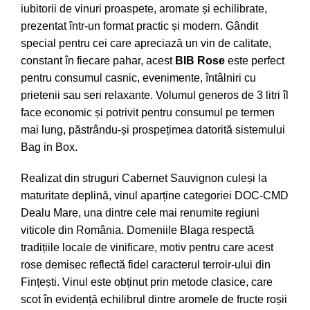
iubitorii de vinuri proaspete, aromate și echilibrate,
prezentat într-un format practic și modern. Gândit
special pentru cei care apreciază un vin de calitate,
constant în fiecare pahar, acest
BIB Rose
este perfect
pentru consumul casnic, evenimente, întâlniri cu
prietenii sau seri relaxante. Volumul generos de 3 litri îl
face economic și potrivit pentru consumul pe termen
mai lung, păstrându-și prospețimea datorită sistemului
Bag in Box.
Realizat din struguri Cabernet Sauvignon culeși la
maturitate deplină, vinul aparține categoriei DOC-CMD
Dealu Mare, una dintre cele mai renumite regiuni
viticole din România. Domeniile Blaga respectă
tradițiile locale de vinificare, motiv pentru care acest
rose demisec reflectă fidel caracterul terroir-ului din
Fințești. Vinul este obținut prin metode clasice, care
scot în evidență echilibrul dintre aromele de fructe roșii