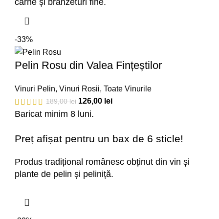
carne și brânzeturi fine.
-33%
Pelin Rosu din Valea Fințeștilor
Vinuri Pelin
,
Vinuri Rosii
,
Toate Vinurile
126,00
lei
189,00
lei
Baricat minim 8 luni.
Preț afișat pentru un bax de 6 sticle!
Produs tradițional românesc obținut din vin și
plante de pelin și peliniță.