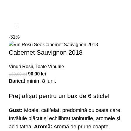
-31%
Cabernet Sauvignon 2018
Vinuri Rosii
,
Toate Vinurile
90,00
lei
130,00
lei
Baricat minim 8 luni.
Preț afișat pentru un bax de 6 sticle!
Gust:
Moale, catifelat, predomină dulceața care
învăluie plăcut și echilibrat taninurile, aromele și
aciditatea.
Aromă:
Aromă de prune coapte.