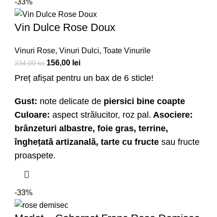
-33%
Vin Dulce Rose Doux
Vinuri Rose
,
Vinuri Dulci
,
Toate Vinurile
156,00
lei
234,00
lei
Preț afișat pentru un bax de 6 sticle!
Gust:
note delicate de
piersici bine coapte
Culoare:
aspect strălucitor, roz pal.
Asociere:
brânzeturi albastre, foie gras, terrine,
înghețată artizanală, tarte cu fructe
sau fructe
proaspete.
-33%