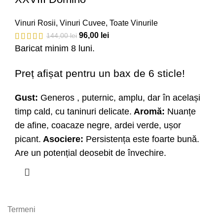
Vinuri Rosii
,
Vinuri Cuvee
,
Toate Vinurile
96,00
lei
144,00
lei
Baricat minim 8 luni.
Preț afișat pentru un bax de 6 sticle!
Gust:
Generos , puternic, amplu, dar în același
timp cald, cu taninuri delicate.
Aromă:
Nuanțe
de afine, coacaze negre, ardei verde, ușor
picant.
Asociere:
Persistența este foarte bună.
Are un potențial deosebit de învechire.
Termeni