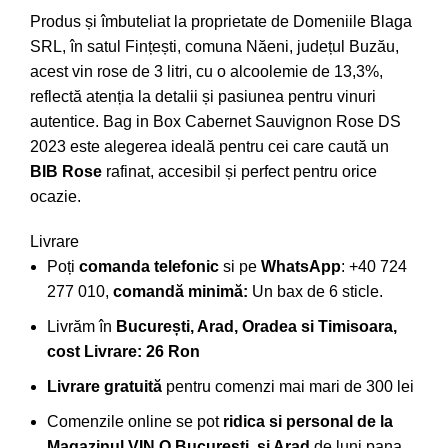
Produs și îmbuteliat la proprietate de Domeniile Blaga
SRL, în satul Fințești, comuna Năeni, județul Buzău,
acest vin rose de 3 litri, cu o alcoolemie de 13,3%,
reflectă atenția la detalii și pasiunea pentru vinuri
autentice. Bag in Box Cabernet Sauvignon Rose DS
2023 este alegerea ideală pentru cei care caută un
BIB Rose
rafinat, accesibil și perfect pentru orice
ocazie.
Livrare
Poți
comanda telefonic
si pe
WhatsApp
: +40 724
277 010,
comandă minimă:
Un bax de 6 sticle.
Livrăm în
București, Arad, Oradea si Timisoara,
cost Livrare: 26 Ron
Livrare gratuită
pentru comenzi mai mari de 300 lei
Comenzile online se pot
ridica si personal de la
Magazinul VIN.O București
, si Arad
de luni pana