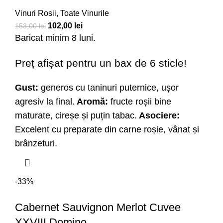
Vinuri Rosii
,
Toate Vinurile
102,00
lei
153,00
lei
Baricat minim 8 luni.
Preț afișat pentru un bax de 6 sticle!
Gust:
generos cu taninuri puternice, ușor
agresiv la final.
Aromă:
fructe roșii bine
maturate, cireșe și puțin tabac.
Asociere:
Excelent cu preparate din carne roșie, vânat și
brânzeturi.
-33%
Cabernet Sauvignon Merlot Cuvee
XXVIII Domino