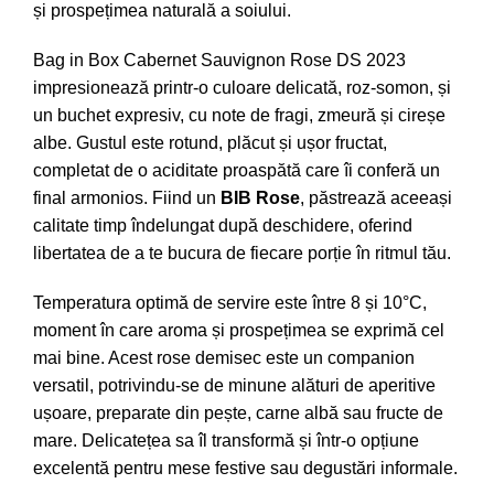
și prospețimea naturală a soiului.
Bag in Box Cabernet Sauvignon Rose DS 2023
impresionează printr-o culoare delicată, roz-somon, și
un buchet expresiv, cu note de fragi, zmeură și cireșe
albe. Gustul este rotund, plăcut și ușor fructat,
completat de o aciditate proaspătă care îi conferă un
final armonios. Fiind un
BIB Rose
, păstrează aceeași
calitate timp îndelungat după deschidere, oferind
libertatea de a te bucura de fiecare porție în ritmul tău.
Temperatura optimă de servire este între 8 și 10°C,
moment în care aroma și prospețimea se exprimă cel
mai bine. Acest rose demisec este un companion
versatil, potrivindu-se de minune alături de aperitive
ușoare, preparate din pește, carne albă sau fructe de
mare. Delicatețea sa îl transformă și într-o opțiune
excelentă pentru mese festive sau degustări informale.