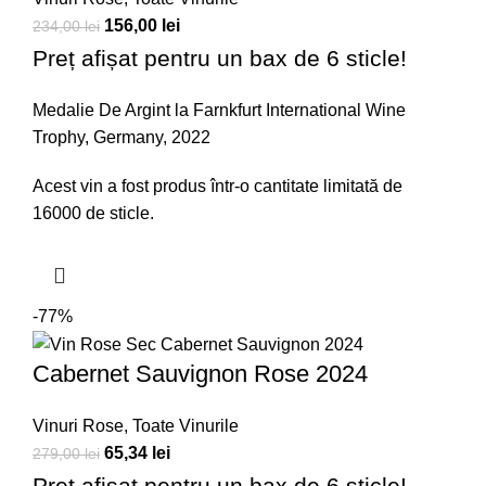
156,00
lei
234,00
lei
Preț afișat pentru un bax de 6 sticle!
Medalie De Argint la Farnkfurt International Wine
Trophy, Germany, 2022
Acest vin a fost produs într-o cantitate limitată de
16000 de sticle.
-77%
Cabernet Sauvignon Rose 2024
Vinuri Rose
,
Toate Vinurile
65,34
lei
279,00
lei
Preț afișat pentru un bax de 6 sticle!