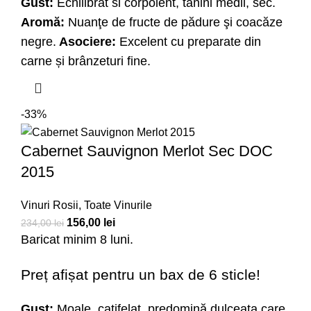
Gust:
Echilibrat si corpolent, tanini medii, sec.
Aromă:
Nuanţe de fructe de pădure şi coacăze
negre.
Asociere:
Excelent cu preparate din
carne și brânzeturi fine.
-33%
Cabernet Sauvignon Merlot Sec DOC
2015
Vinuri Rosii
,
Toate Vinurile
156,00
lei
234,00
lei
Baricat minim 8 luni.
Preț afișat pentru un bax de 6 sticle!
Gust:
Moale, catifelat, predomină dulceața care