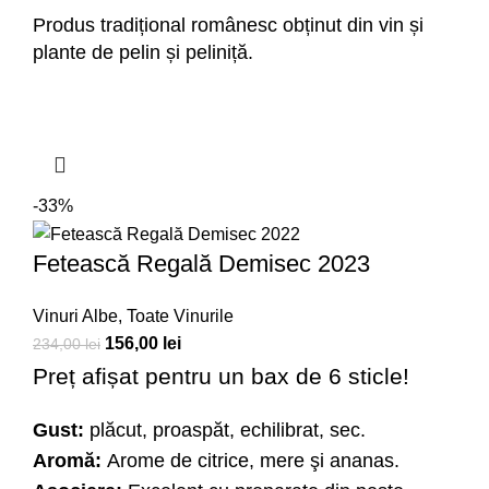
Produs tradițional românesc obținut din vin și
plante de pelin și peliniță.
-33%
Fetească Regală Demisec 2023
Vinuri Albe
,
Toate Vinurile
156,00
lei
234,00
lei
Preț afișat pentru un bax de 6 sticle!
Gust:
plăcut, proaspăt, echilibrat, sec.
Aromă:
Arome de citrice, mere şi ananas.