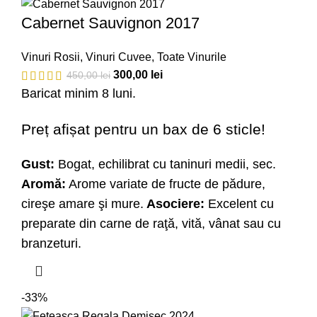
Cabernet Sauvignon 2017
Vinuri Rosii
,
Vinuri Cuvee
,
Toate Vinurile
300,00
lei
450,00
lei
Baricat minim 8 luni.
Preț afișat pentru un bax de 6 sticle!
Gust:
Bogat, echilibrat cu taninuri medii, sec.
Aromă:
Arome variate de fructe de pădure,
cireşe amare şi mure.
Asociere:
Excelent cu
preparate din carne de raţă, vită, vânat sau cu
branzeturi.
-33%