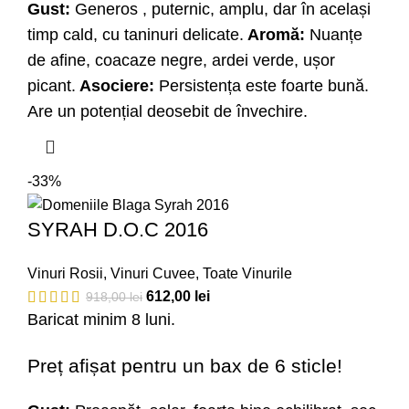
Gust:
Generos , puternic, amplu, dar în același
timp cald, cu taninuri delicate.
Aromă:
Nuanțe
de afine, coacaze negre, ardei verde, ușor
picant.
Asociere:
Persistența este foarte bună.
Are un potențial deosebit de învechire.
-33%
SYRAH D.O.C 2016
Vinuri Rosii
,
Vinuri Cuvee
,
Toate Vinurile
612,00
lei
918,00
lei
Baricat minim 8 luni.
Preț afișat pentru un bax de 6 sticle!