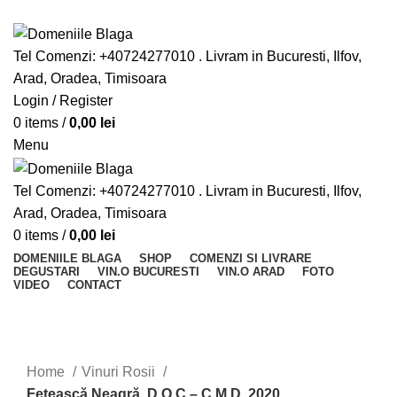
Din pasiune pentru vinurile bune
Tel Comenzi: +40724277010 . Livram in Bucuresti, Ilfov,
Arad, Oradea, Timisoara
Login / Register
0
items
/
0,00
lei
Menu
Tel Comenzi: +40724277010 . Livram in Bucuresti, Ilfov,
Arad, Oradea, Timisoara
0
items
/
0,00
lei
DOMENIILE BLAGA
SHOP
COMENZI SI LIVRARE
DEGUSTARI
VIN.O BUCURESTI
VIN.O ARAD
FOTO
VIDEO
CONTACT
-33%
Vezi video
Mărește
Home
Vinuri Rosii
Fetească Neagră, D.O.C – C.M.D, 2020