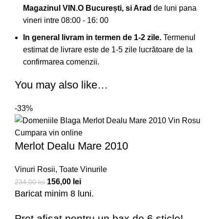
Magazinul VIN.O București
, si Arad
de luni pana
vineri intre 08:00 - 16: 00
In general livram in termen de 1-2 zile.
Termenul
estimat de livrare este de 1-5 zile lucrătoare de la
confirmarea comenzii.
You may also like…
-33%
Merlot Dealu Mare 2010
Vinuri Rosii
,
Toate Vinurile
156,00
lei
234,00
lei
Baricat minim 8 luni.
Preț afișat pentru un bax de 6 sticle!