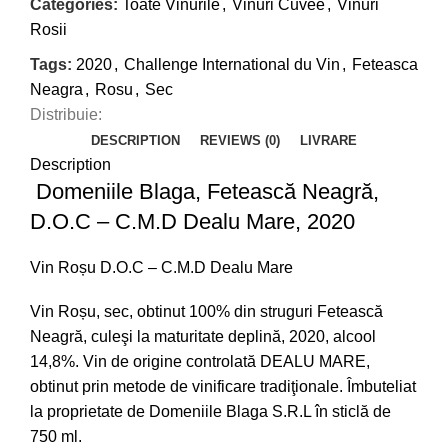
Categories:
Toate Vinurile
,
Vinuri Cuvee
,
Vinuri
Rosii
Tags:
2020
,
Challenge International du Vin
,
Feteasca
Neagra
,
Rosu
,
Sec
Distribuie:
DESCRIPTION
REVIEWS (0)
LIVRARE
Description
Domeniile Blaga, Fetească Neagră,
D.O.C – C.M.D Dealu Mare, 2020
Vin Roșu D.O.C – C.M.D Dealu Mare
Vin Roșu, sec, obtinut 100% din struguri Fetească
Neagră, culeşi la maturitate deplină, 2020, alcool
14,8%. Vin de origine controlată DEALU MARE,
obtinut prin metode de vinificare tradiţionale. Îmbuteliat
la proprietate de Domeniile Blaga S.R.L în sticlă de
750 ml.