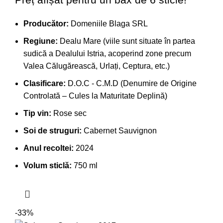
Producător:
Domeniile Blaga SRL
Regiune:
Dealu Mare (viile sunt situate în partea
sudică a Dealului Istria, acoperind zone precum
Valea Călugărească, Urlați, Ceptura, etc.)
Clasificare:
D.O.C - C.M.D (Denumire de Origine
Controlată – Cules la Maturitate Deplină)
Tip vin:
Rose sec
Soi de struguri:
Cabernet Sauvignon
Anul recoltei:
2024
Volum sticlă:
750 ml
-33%