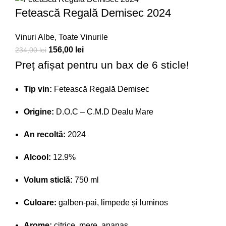
Fetească Regală Demisec 2024
Vinuri Albe
,
Toate Vinurile
156,00
lei
234,00
lei
Preț afișat pentru un bax de 6 sticle!
Tip vin:
Fetească Regală Demisec
Origine:
D.O.C – C.M.D Dealu Mare
An recoltă:
2024
Alcool:
12.9%
Volum sticlă:
750 ml
Culoare:
galben-pai, limpede și luminos
Arome:
citrice, mere, ananas