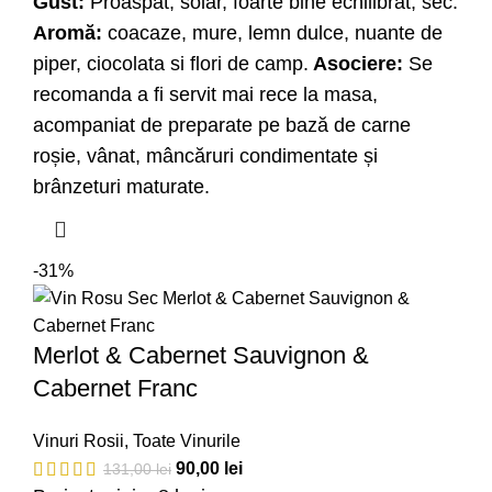
Gust:
Proaspăt, solar, foarte bine echilibrat, sec.
Aromă:
coacaze, mure, lemn dulce, nuante de
piper, ciocolata si flori de camp.
Asociere:
Se
recomanda a fi servit mai rece la masa,
acompaniat de preparate pe bază de carne
roșie, vânat, mâncăruri condimentate și
brânzeturi maturate.
-31%
Merlot & Cabernet Sauvignon &
Cabernet Franc
Vinuri Rosii
,
Toate Vinurile
90,00
lei
131,00
lei