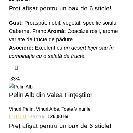
Preț afișat pentru un bax de 6 sticle!
Gust:
Proaspăt, nobil, vegetal, specific soiului
Cabernet Franc
Aromă:
Coacăze roșii, arome
variate de fructe de pădure.
Asociere:
Excelent cu
un desert lejer sau în
combinație cu o salată de fructe.
-33%
Pelin Alb din Valea Fințeștilor
Vinuri Pelin
,
Vinuri Albe
,
Toate Vinurile
126,00
lei
189,00
lei
Preț afișat pentru un bax de 6 sticle!