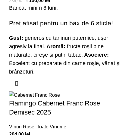
156,00
lei
234,00
lei
Baricat minim 8 luni.
Preț afișat pentru un bax de 6 sticle!
Gust:
generos cu taninuri puternice, ușor
agresiv la final.
Aromă:
fructe roșii bine
maturate, cireșe și puțin tabac.
Asociere:
Excelent cu preparate din carne roșie, vânat și
brânzeturi.
Flamingo Cabernet Franc Rose
Demisec 2025
Vinuri Rose
,
Toate Vinurile
204,00
lei