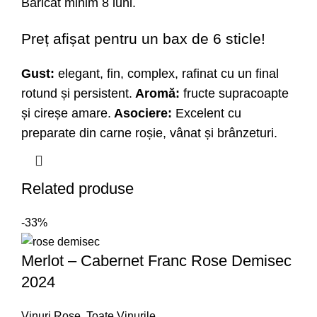
Baricat minim 8 luni.
Preț afișat pentru un bax de 6 sticle!
Gust:
elegant, fin, complex, rafinat cu un final
rotund și persistent.
Aromă:
fructe supracoapte
și cireșe amare.
Asociere:
Excelent cu
preparate din carne roșie, vânat și brânzeturi.
Related produse
-33%
Merlot – Cabernet Franc Rose Demisec
2024
Vinuri Rose
,
Toate Vinurile