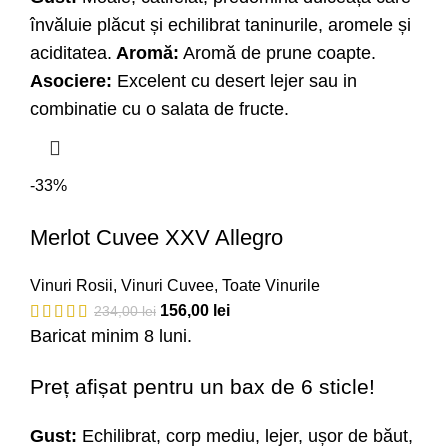
învăluie plăcut și echilibrat taninurile, aromele și
aciditatea.
Aromă:
Aromă de prune coapte.
Asociere:
Excelent cu desert lejer sau in
combinatie cu o salata de fructe.
-33%
Merlot Cuvee XXV Allegro
Vinuri Rosii
,
Vinuri Cuvee
,
Toate Vinurile
156,00
lei
234,00
lei
Baricat minim 8 luni.
Preț afișat pentru un bax de 6 sticle!
Gust:
Echilibrat, corp mediu, lejer, ușor de băut,