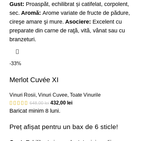
Gust:
Proaspăt, echilibrat și catifelat, corpolent,
sec.
Aromă:
Arome variate de fructe de pădure,
cireşe amare şi mure.
Asociere:
Excelent cu
preparate din carne de raţă, vită, vânat sau cu
branzeturi.
-33%
Merlot Cuvée XI
Vinuri Rosii
,
Vinuri Cuvee
,
Toate Vinurile
432,00
lei
648,00
lei
Baricat minim 8 luni.
Preț afișat pentru un bax de 6 sticle!