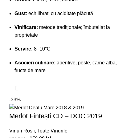
Gust:
echilibrat, cu aciditate plăcută
Vinificare:
metode tradiționale; îmbuteliat la
proprietate
Servire:
8–10°C
Asocieri culinare:
aperitive, pește, carne albă,
fructe de mare
-33%
Merlot Fințești CD – DOC 2019
Vinuri Rosii
,
Toate Vinurile