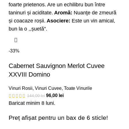
foarte prietenos. Are un echilibru bun între
taninuri și aciditate.
Aromă:
Nuanţe de zmeură
și coacaze roșii.
Asociere:
Este un vin amical,
bun la o ,,șuetă".
-33%
Cabernet Sauvignon Merlot Cuvee
XXVIII Domino
Vinuri Rosii
,
Vinuri Cuvee
,
Toate Vinurile
96,00
lei
144,00
lei
Baricat minim 8 luni.
Preț afișat pentru un bax de 6 sticle!