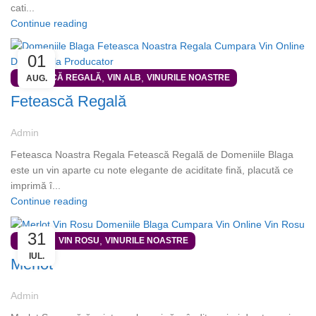
cati...
Continue reading
01
,
,
FETEASCĂ REGALĂ
VIN ALB
VINURILE NOASTRE
AUG.
Fetească Regală
Admin
Feteasca Noastra Regala Fetească Regală de Domeniile Blaga
este un vin aparte cu note elegante de aciditate fină, placută ce
imprimă î...
Continue reading
31
,
,
MERLOT
VIN ROSU
VINURILE NOASTRE
IUL.
Merlot
Admin