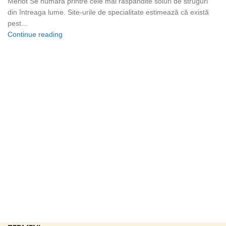
Merlot Se numără printre cele mai răspândite soiuri de struguri
din întreaga lume. Site-urile de specialitate estimează că există
pest...
Continue reading