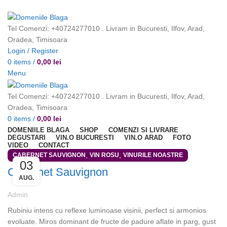
Din pasiune pentru vinurile bune
Tel Comenzi: +40724277010 . Livram in Bucuresti, Ilfov, Arad,
Oradea, Timisoara
Login / Register
0
items
/
0,00
lei
Menu
Tel Comenzi: +40724277010 . Livram in Bucuresti, Ilfov, Arad,
Oradea, Timisoara
0
items
/
0,00
lei
DOMENIILE BLAGA
SHOP
COMENZI SI LIVRARE
DEGUSTARI
VIN.O BUCURESTI
VIN.O ARAD
FOTO
VIDEO
CONTACT
,
,
CABERNET SAUVIGNON
VIN ROSU
VINURILE NOASTRE
03
Cabernet Sauvignon
AUG.
Admin
Rubiniu intens cu reflexe luminoase visinii, perfect si armonios
evoluate. Miros dominant de fructe de padure aflate in parg, gust